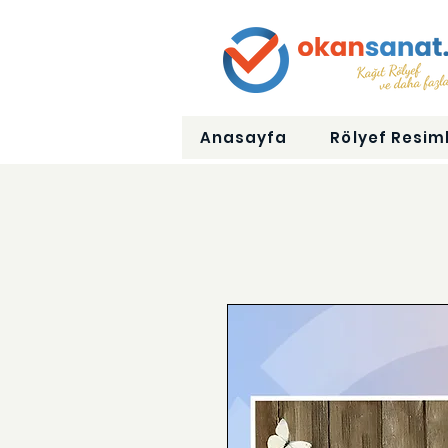
Anasayfa
Rölyef Resiml