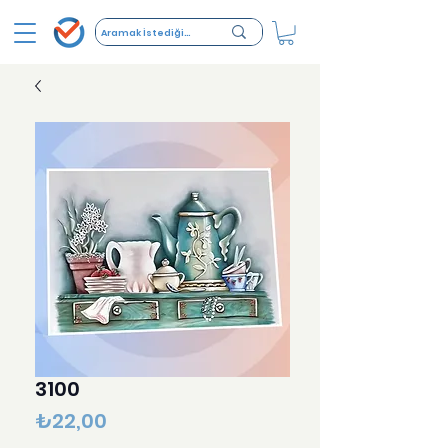
3100
Fiyat
₺22,00