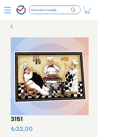
3151
Fiyat
₺22,00