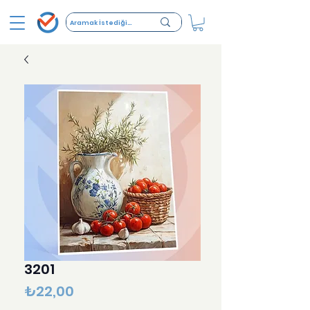
3201
Fiyat
₺22,00