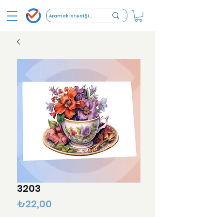
3203
Fiyat
₺22,00