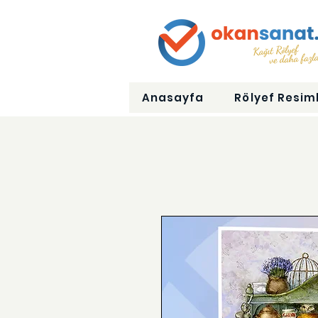
Anasayfa
Rölyef Resiml