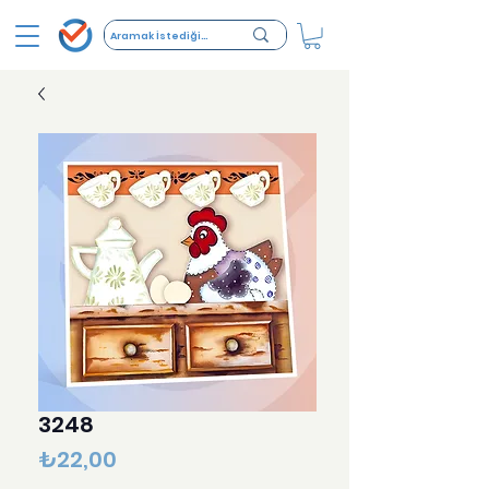
3248
Fiyat
₺22,00