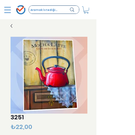
3251
Fiyat
₺22,00