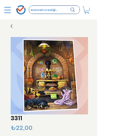
3311
Fiyat
₺22,00