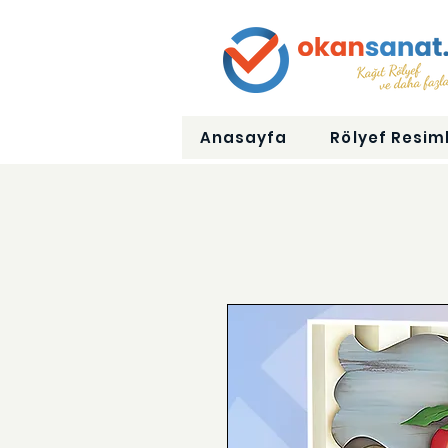
Anasayfa
Rölyef Resiml