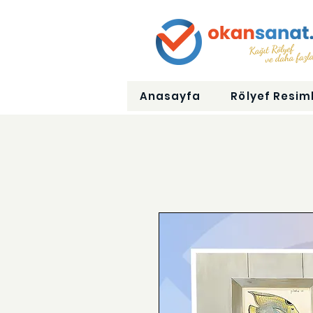
Anasayfa
Rölyef Resiml