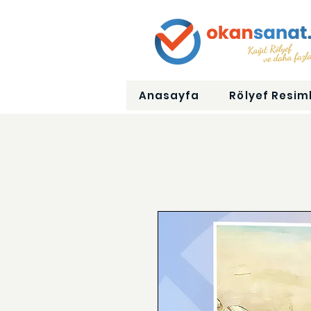
Anasayfa
Rölyef Resiml