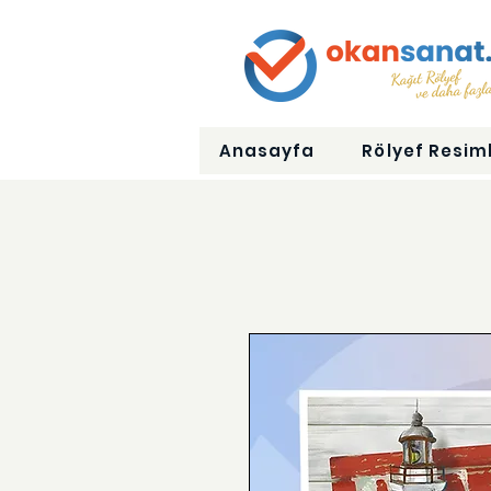
Anasayfa
Rölyef Resiml