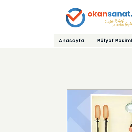
Anasayfa
Rölyef Resiml