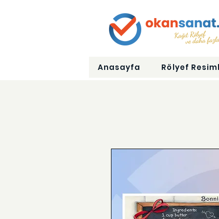
Anasayfa
Rölyef Resiml