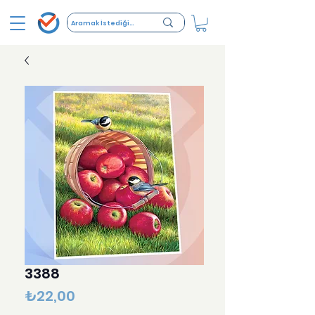
3388
Fiyat
₺22,00