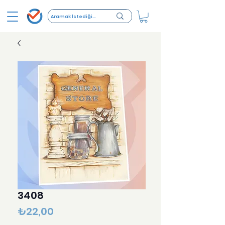
3408
Fiyat
₺22,00