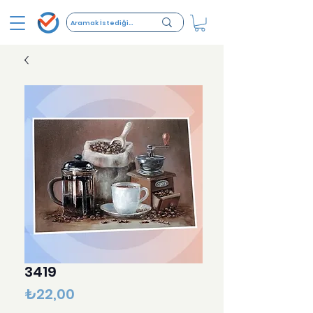
3419
Fiyat
₺22,00