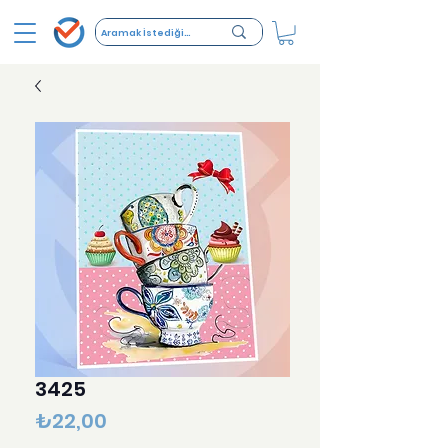
3425
Fiyat
₺22,00