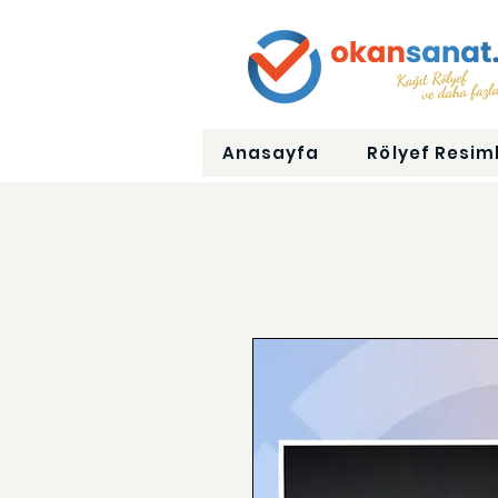
Anasayfa
Rölyef Resiml