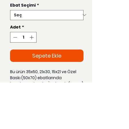
Ebat Seçimi
*
Adet
*
Sepete Ekle
Bu ürün 35x50, 21x30, 15x21 ve Özel
Baskı (50x70) ebatlarında
hazırlanmaktadır. Özel Baskı (50x70)
seçeneği tercih edildiğinde sipariş
gönderim süresi 3-4 gün arasında
değişmektedir.