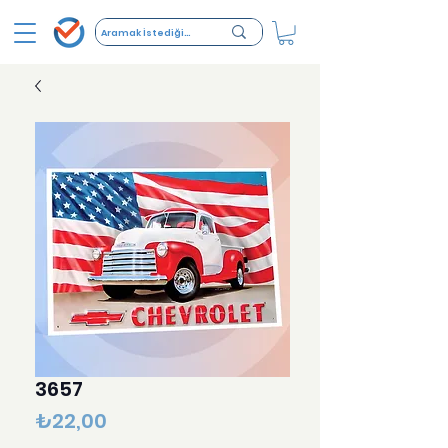
3657
Fiyat
₺22,00