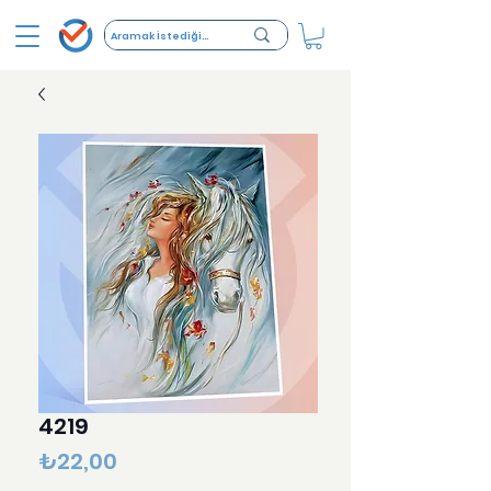
4219
Fiyat
₺22,00