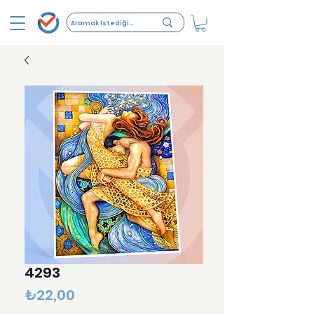
4293
Fiyat
₺22,00