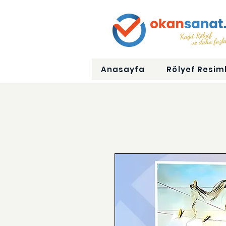
Anasayfa
Rölyef Resiml