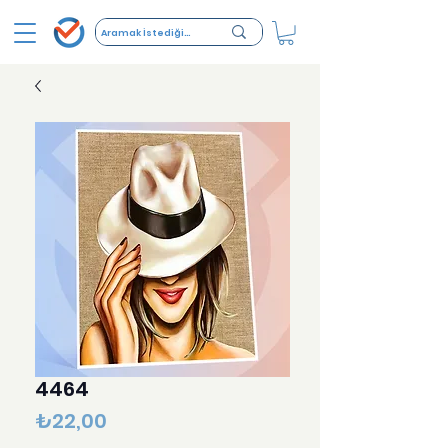
4464
Fiyat
₺22,00