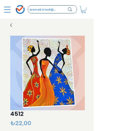
4512
Fiyat
₺22,00