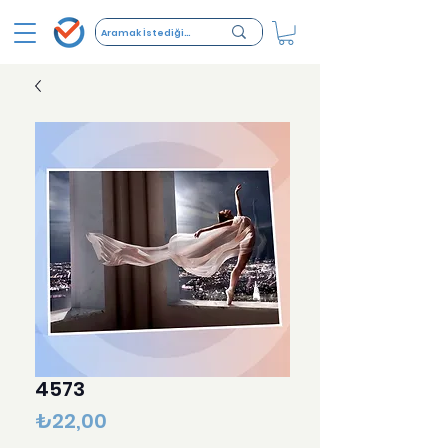
4573
Fiyat
₺22,00