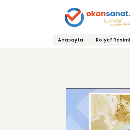
Anasayfa
Rölyef Resiml