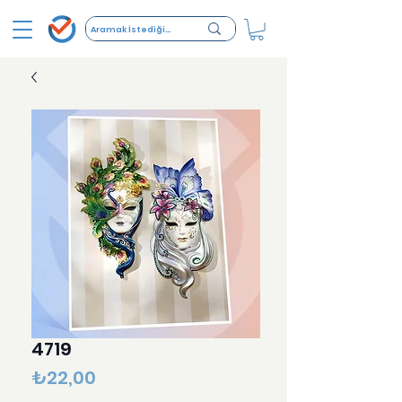
4719
Fiyat
₺22,00