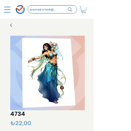
4734
Fiyat
₺22,00