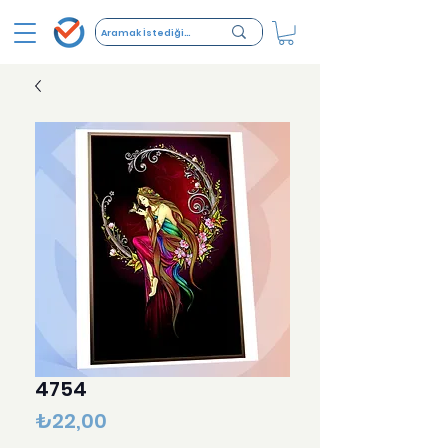
4754
Fiyat
₺22,00