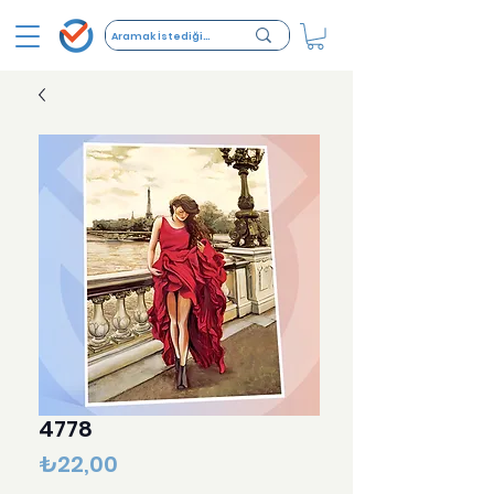
4778
Fiyat
₺22,00