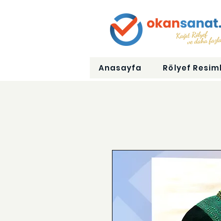
Anasayfa
Rölyef Resiml