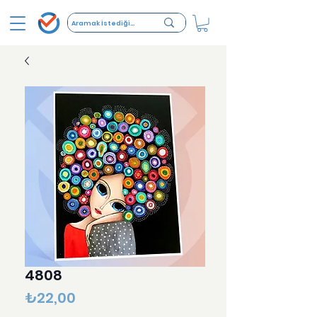
4808
Fiyat
₺22,00