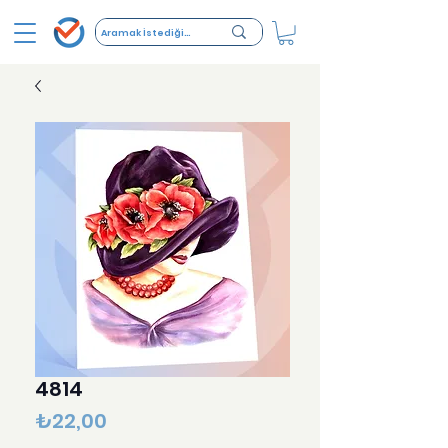
4814
Fiyat
₺22,00