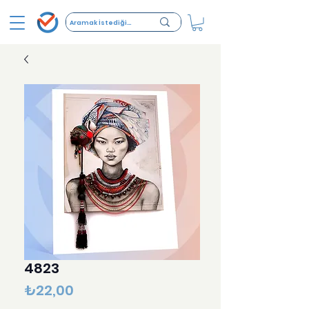
4823
Fiyat
₺22,00