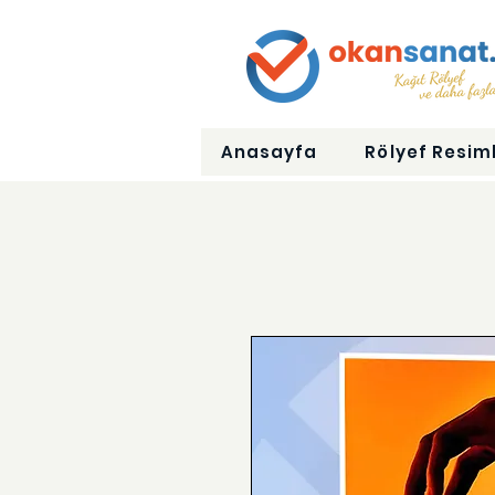
Anasayfa
Rölyef Resiml