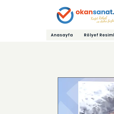
Anasayfa
Rölyef Resiml