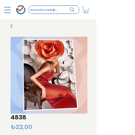
4838
Fiyat
₺22,00