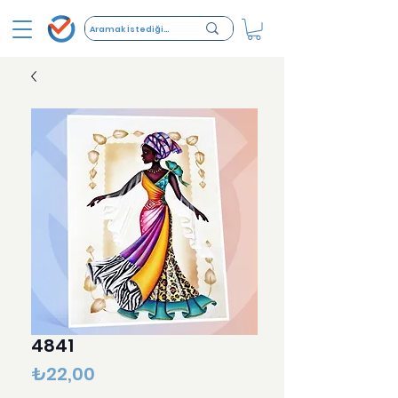
4841
Fiyat
₺22,00