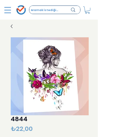
4844
Fiyat
₺22,00