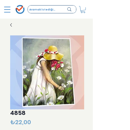
4858
Fiyat
₺22,00