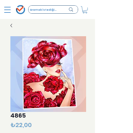
4865
Fiyat
₺22,00