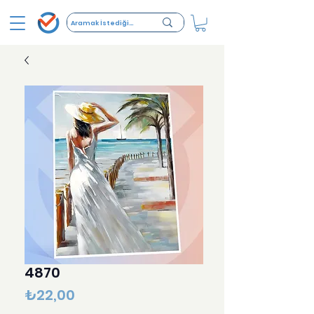
4870
Fiyat
₺22,00