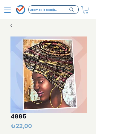
4885
Fiyat
₺22,00