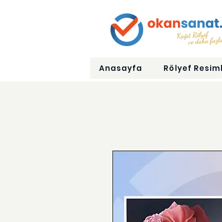
Anasayfa
Rölyef Resiml