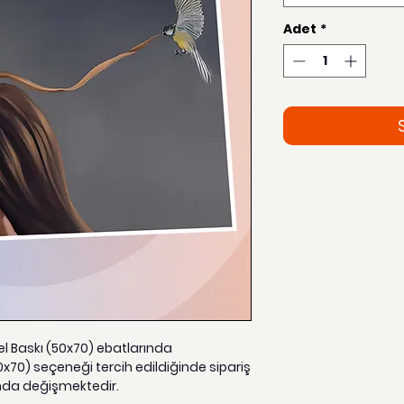
Adet
*
zel Baskı (50x70) ebatlarında
0x70) seçeneği tercih edildiğinde sipariş
nda değişmektedir.