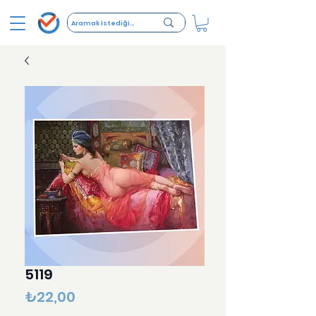
5119
Fiyat
₺22,00