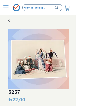
5257
Fiyat
₺22,00