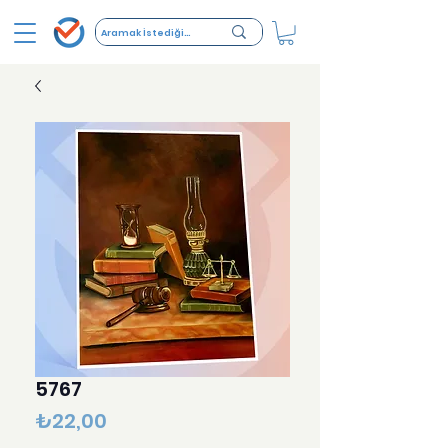
5767
Fiyat
₺22,00