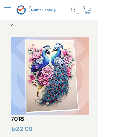
7018
Fiyat
₺22,00