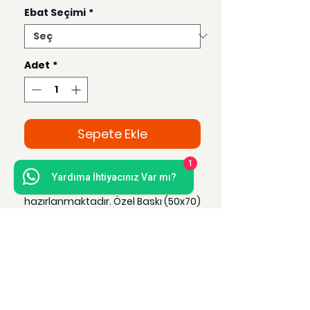
Ebat Seçimi
*
Adet
*
Sepete Ekle
1
Bu ürün 35x50, 21x30, 15x21 ve Özel
Yardıma İhtiyacınız Var mı?
Baskı (50x70) ebatlarında
hazırlanmaktadır. Özel Baskı (50x70)
seçeneği tercih edildiğinde sipariş
gönderim süresi 3-4 gün arasında
değişmektedir.